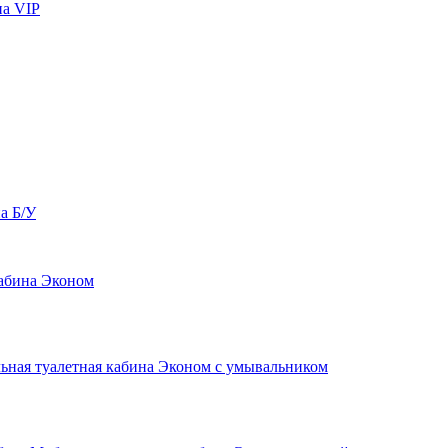
на VIP
а Б/У
кабина Эконом
ьная туалетная кабина Эконом с умывальником